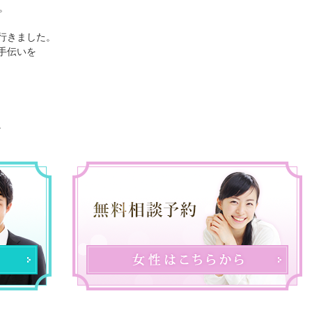
。
行きました。
手伝いを
。