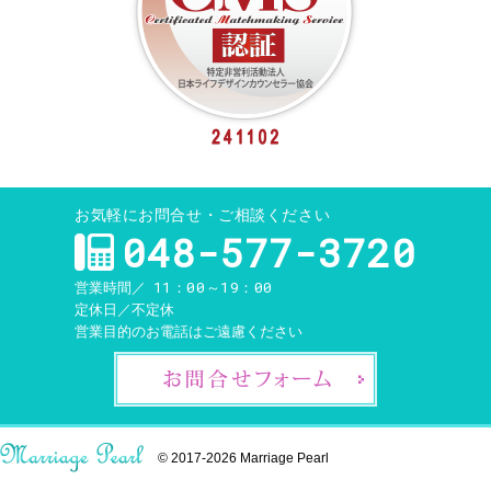
お気軽にお問合せ・ご相談ください
048-577-3720
11：00～19：00
営業時間／
定休日／
不定休
営業目的のお電話はご遠慮ください
お問合せ
© 2017-2026
Marriage Pearl