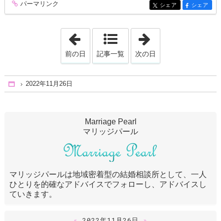
パーマリンク
entry1286
シェア
シェア
entry1286
entry1286
「2022年11月20日」
「2022年12月 8
前の日
記事一覧
次の日
2022年11月26日
Home
Marriage Pearl
マリッジパール
マリッジパールは地域密着型の結婚相談所として、一人
ひとりを的確なアドバイスでフォローし、アドバイスし
ていきます。
«
2022年11月26日
»